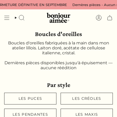
Passer
 DÉFINITIVE EN SEPTEMBRE
Dernères pièces - Aucun réassort
au
contenu
de
RECHERCHE
COMPTE
la
page
Boucles d'oreilles
Boucles d'oreilles fabriquées à la main dans mon
atelier lillois. Laiton doré, acétate de cellulose
italienne, cristal.
Dernières pièces disponibles jusqu'à épuisement —
aucune réédition
Par style
LES PUCES
LES CRÉOLES
LES PENDANTES
LES MAXIS