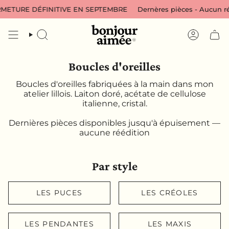
Passer
E DÉFINITIVE EN SEPTEMBRE
Dernères pièces - Aucun réassort
au
contenu
de
RECHERCHE
COMPTE
la
page
Boucles d'oreilles
Boucles d'oreilles fabriquées à la main dans mon
atelier lillois. Laiton doré, acétate de cellulose
italienne, cristal.
Dernières pièces disponibles jusqu'à épuisement —
aucune réédition
Par style
LES PUCES
LES CRÉOLES
LES PENDANTES
LES MAXIS